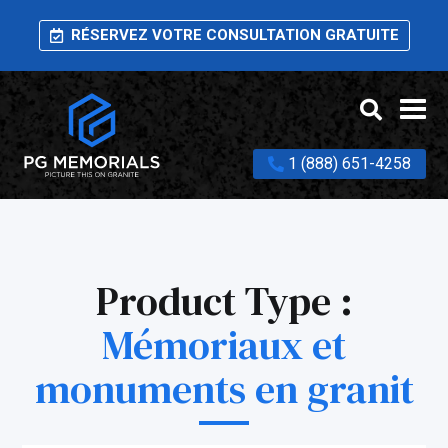
RÉSERVEZ VOTRE CONSULTATION GRATUITE
1 (888) 651-4258
Product Type :
Mémoriaux et
monuments en granit