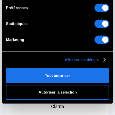
Mémorial des vétérans Keith-Holmes VFW
402
Préférences
Coraopolis,
PA
Statistiques
Marketing
Afficher les détails
Tout autoriser
Autoriser la sélection
Mémorial des Guerriers Tombés de Santa
Clarita