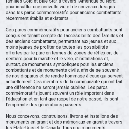
familles Gold et Blue Star, à travers l’Amérique du Nord,
pour insuffler une nouvelle vie et de nouveaux designs
dans les parcs commémoratifs pour anciens combattants
récemment établis et existants.
Ces parcs commémoratifs pour anciens combattants sont
conçus en tenant compte de l’accessibilité des familles et
des anciens combattants, permettant aux jeunes et aux
moins jeunes de profiter de toutes les possibilités
offertes par le parc en termes de zones de réflexion, de
sentiers pour la marche et le vélo, d’installations et,
surtout, de monuments symboliques pour les anciens
combattants et de monuments civils, afin de se souvenir
de nos disparus et de rendre hommage à ceux qui servent
actuellement. Ces membres de la communauté qui ont fait
une différence ne seront jamais oubliés. Les parcs
commémoratifs jouent souvent un rôle important dans
l’éducation et en tant que rappel de notre passé, ils sont
l’empreinte des générations passées.
Nous concevons, construisons, livrons et installons
des
monuments en granit et des mémoriaux en granit à travers
les États-Unis et le Canada. Tous nos monuments