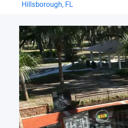
Hillsborough,
FL