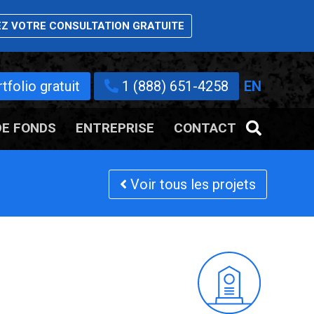
Z VOTRE CONSULTATION GRATUITE
folio gratuit
1 (888) 651-4258
EN
DE FONDS
ENTREPRISE
CONTACT
Voir tous les projets