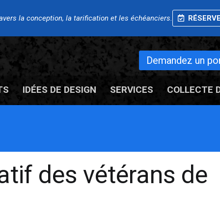
ers la conception, la tarification et les échéanciers.
RÉSERVE
Demandez un port
TS
IDÉES DE DESIGN
SERVICES
COLLECTE 
if des vétérans de