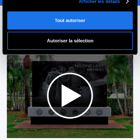
Afficher les détails
Tout autoriser
Nos histoires de clients
Autoriser la sélection