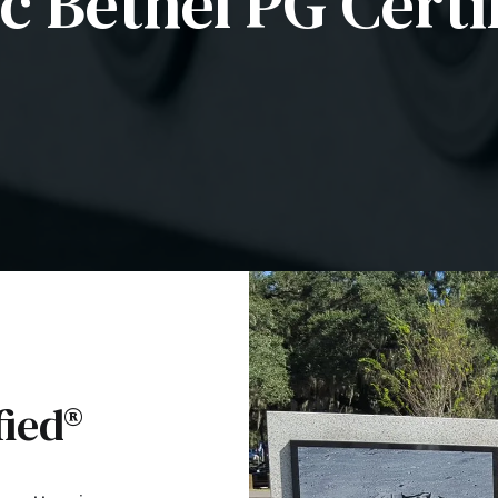
c Bethel PG Certi
fied®