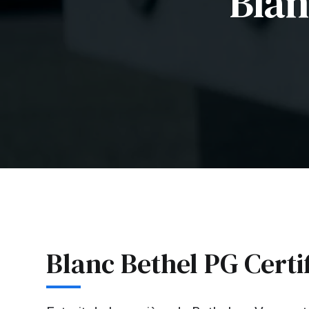
Blan
Blanc Bethel PG Certi