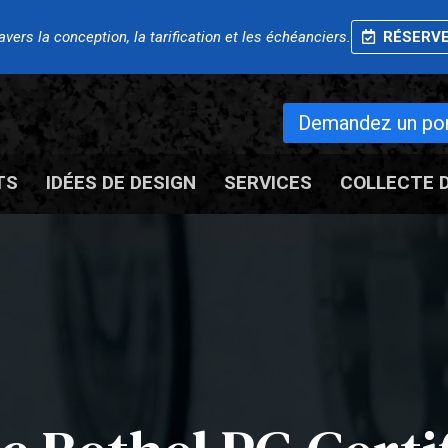
ers la conception, la tarification et les échéanciers.
RÉSERVE
Demandez un port
TS
IDÉES DE DESIGN
SERVICES
COLLECTE 