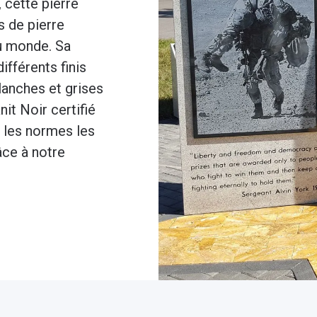
, cette pierre
s de pierre
au monde. Sa
différents finis
lanches et grises
it Noir certifié
t les normes les
âce à notre