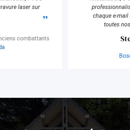
gravure laser sur
professionnali
chaque e-mail 
toutes nos
St
anciens combattants
da
Bos