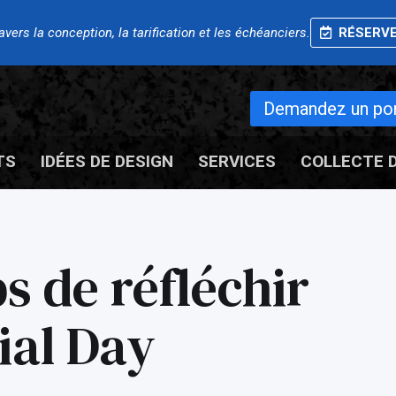
ers la conception, la tarification et les échéanciers.
RÉSERVE
Demandez un port
TS
IDÉES DE DESIGN
SERVICES
COLLECTE 
s de réfléchir
ial Day