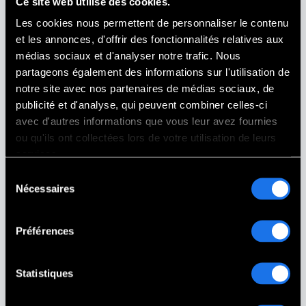
Bonita Springs, Florida
Ce site web utilise des cookies.
Les cookies nous permettent de personnaliser le contenu
et les annonces, d'offrir des fonctionnalités relatives aux
médias sociaux et d'analyser notre trafic. Nous
partageons également des informations sur l'utilisation de
notre site avec nos partenaires de médias sociaux, de
publicité et d'analyse, qui peuvent combiner celles-ci
avec d'autres informations que vous leur avez fournies
ou qu'ils ont collectées lors de votre utilisation de leurs
services.
Sélection
Nécessaires
du
consentement
Préférences
Picture This On Granite (PG Memorials) a
plus que répondu à nos attentes ! Tout,
Statistiques
de la conception à l'installation, a été
réalisé avec le plus grand soin et