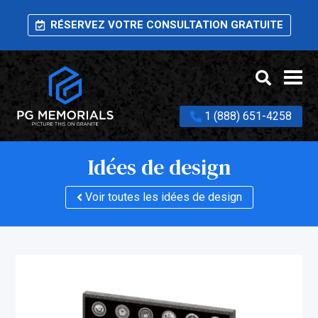
RÉSERVEZ VOTRE CONSULTATION GRATUITE
1 (888) 651-4258
Idées de design
Voir toutes les idées de design